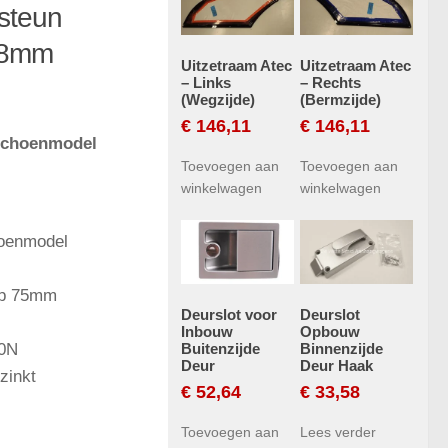
steun
 8mm
Uitzetraam Atec
Uitzetraam Atec
– Links
– Rechts
(Wegzijde)
(Bermzijde)
€
146,11
€
146,11
schoenmodel
Toevoegen aan
Toevoegen aan
winkelwagen
winkelwagen
oenmodel
op 75mm
Deurslot voor
Deurslot
Inbouw
Opbouw
Buitenzijde
Binnenzijde
00N
Deur
Deur Haak
zinkt
€
52,64
€
33,58
Toevoegen aan
Lees verder