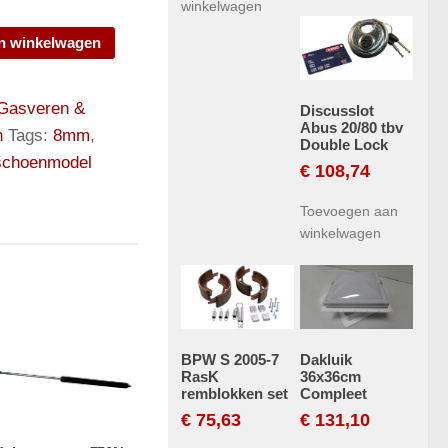
winkelwagen
n winkelwagen
Gasveren &
Discusslot
Abus 20/80 tbv
n
Tags:
8mm
,
Double Lock
schoenmodel
€
108,74
Toevoegen aan
winkelwagen
BPW S 2005-7
Dakluik
RasK
36x36cm
remblokken set
Compleet
€
75,63
€
131,10