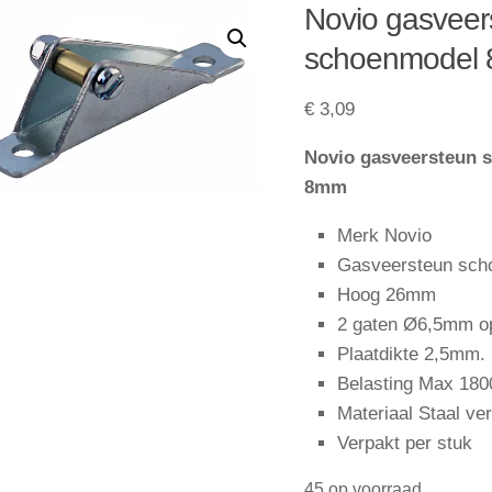
Novio gasveer
schoenmodel
€
3,09
Novio gasveersteun 
8mm
Merk Novio
Gasveersteun sch
Hoog 26mm
2 gaten Ø6,5mm 
Plaatdikte 2,5mm.
Belasting Max 18
Materiaal Staal ver
Verpakt per stuk
45 op voorraad