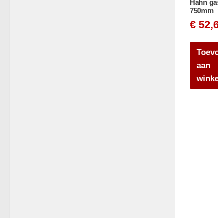
Hahn ga
750mm
€
52,
Toev
aan
wink