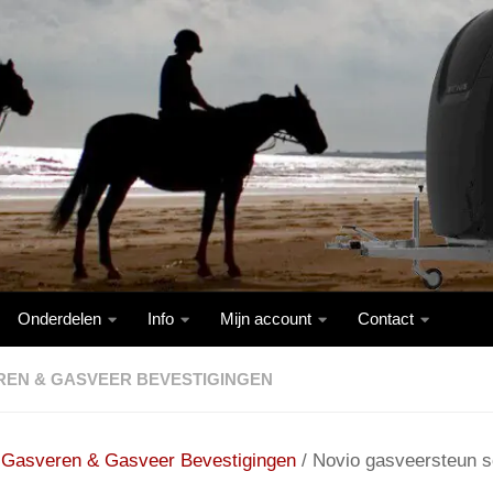
Onderdelen
Info
Mijn account
Contact
EN & GASVEER BEVESTIGINGEN
/
Gasveren & Gasveer Bevestigingen
/ Novio gasveersteun