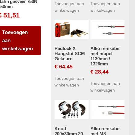
Hahn gasveer 750N
Toevoegen aan
Toevoegen aan
750mm
winkelwagen
winkelwagen
€
51,51
Toevoegen
aan
Padlock X
Alko remkabel
winkelwagen
Hangslot SCM
met nippel
Gekeurd
1130mm /
1326mm
€
64,45
€
28,44
Toevoegen aan
Toevoegen aan
winkelwagen
winkelwagen
Knott
Alko remkabel
200x30mm 20-
met M8