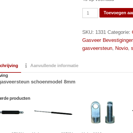
Novio
Toevoegen aa
gasveersteun
schoenmodel
SKU:
1331
Categorie:
8mm
Gasveer Bevestiginge
aantal
gasveersteun
,
Novio
,
chrijving
Aanvullende informatie
ving
gasveersteun schoenmodel 8mm
erde producten