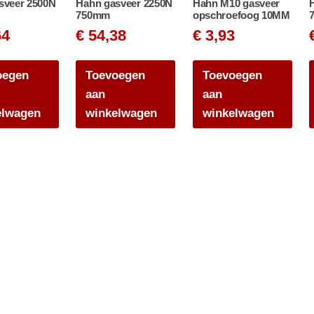
sveer 2500N
Hahn gasveer 2250N
Hahn M10 gasveer
750mm
opschroefoog 10MM
64
€
54,38
€
3,93
oegen
Toevoegen
Toevoegen
aan
aan
elwagen
winkelwagen
winkelwagen