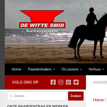
Skip to content
Home
Paardentrailers
Occasions
Verhuur
VOLG ONS OP
GASVER
Zoeken
naar:
Home
ONZE PAARDENTRAILER MERKEN