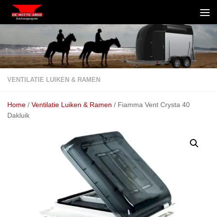
Skip to content
VENTILATIE LUIKEN & RAMEN
Home
/
Ventilatie Luiken & Ramen
/ Fiamma Vent Crysta 40
Dakluik