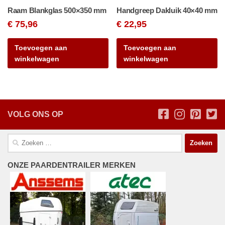
Raam Blankglas 500×350 mm
Handgreep Dakluik 40×40 mm
€
75,96
€
22,95
Toevoegen aan
Toevoegen aan
winkelwagen
winkelwagen
VOLG ONS OP
Zoeken
naar:
ONZE PAARDENTRAILER MERKEN