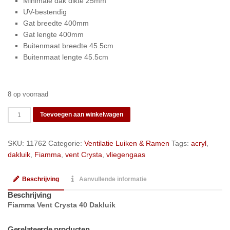
Minimale dak dikte 25mm
UV-bestendig
Gat breedte 400mm
Gat lengte 400mm
Buitenmaat breedte 45.5cm
Buitenmaat lengte 45.5cm
8 op voorraad
Fiamma
Toevoegen aan winkelwagen
Vent
Crysta
SKU:
11762
Categorie:
Ventilatie Luiken & Ramen
Tags:
acryl
,
40
dakluik
,
Fiamma
,
vent Crysta
,
vliegengaas
Dakluik
aantal
Beschrijving
Aanvullende informatie
Beschrijving
Fiamma Vent Crysta 40 Dakluik
Gerelateerde producten