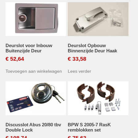
Deurslot voor Inbouw
Deurslot Opbouw
Buitenzijde Deur
Binnenzijde Deur Haak
€
52,64
€
33,58
Toevoegen aan winkelwagen
Lees verder
Discusslot Abus 20/80 tbv
BPW S 2005-7 RasK
Double Lock
remblokken set
€
108,74
€
75,63