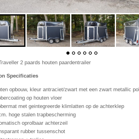
Traveller 2 paards houten paardentrailer
n Specificaties
ten opbouw, kleur antraciet/zwart met een zwart metallic po
bercoating op houten vloer
bermat met geintegreerde klimlatten op de achterklep
cm. hoge stalen trapbescherming
omatisch oprolbaar achterzeil
nsparant rubber tussenschot