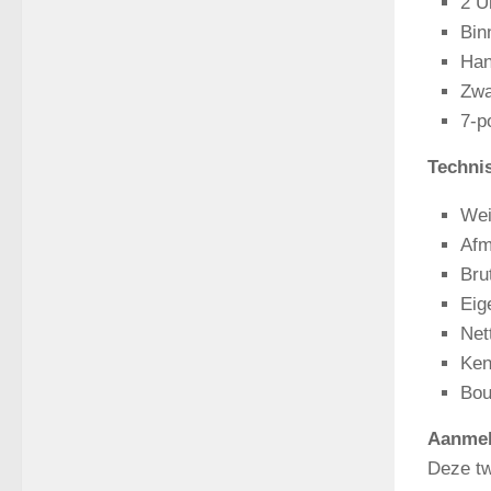
2 U
Bin
Han
Zwa
7-p
Technis
Wei
Afm
Bru
Eig
Net
Ken
Bou
Aanmel
Deze tw