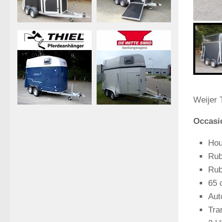
Weijer 
Occasio
Hou
Rub
Rub
65 
Aut
Tra