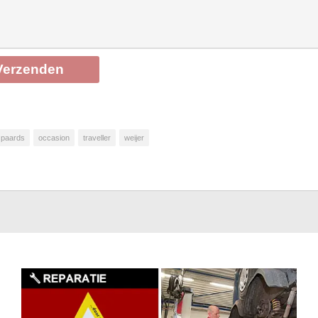
 paards
occasion
traveller
weijer