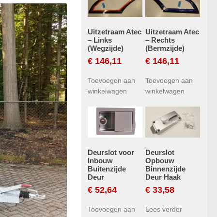
Uitzetraam Atec
Uitzetraam Atec
– Links
– Rechts
(Wegzijde)
(Bermzijde)
€
146,11
€
146,11
Toevoegen aan
Toevoegen aan
winkelwagen
winkelwagen
Deurslot voor
Deurslot
Inbouw
Opbouw
Buitenzijde
Binnenzijde
Deur
Deur Haak
€
52,64
€
33,58
Toevoegen aan
Lees verder