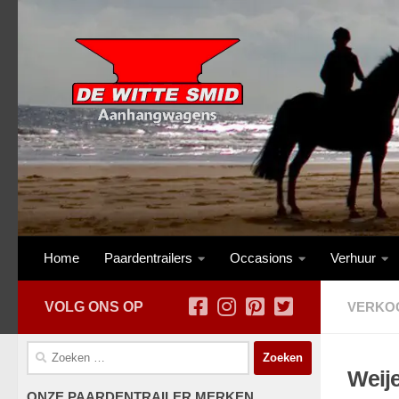
Skip to content
Home
Paardentrailers
Occasions
Verhuur
VOLG ONS OP
VERKO
Zoeken
naar:
Weije
ONZE PAARDENTRAILER MERKEN