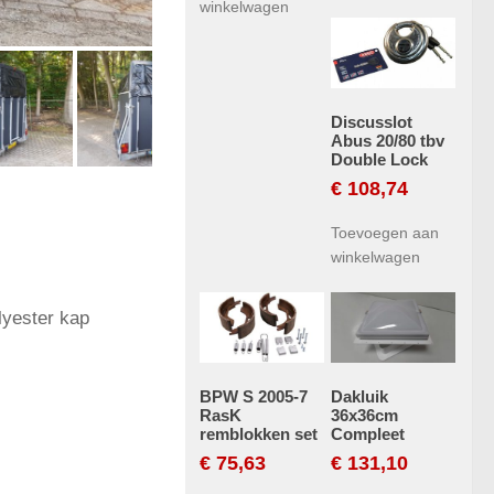
winkelwagen
Discusslot
Abus 20/80 tbv
Double Lock
€
108,74
Toevoegen aan
winkelwagen
lyester kap
BPW S 2005-7
Dakluik
RasK
36x36cm
remblokken set
Compleet
€
75,63
€
131,10