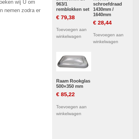
oeken wij U om
963/1
schroefdraad
remblokken set
1430mm /
nen nemen zodra er
1640mm
€
79,38
€
28,44
Toevoegen aan
Toevoegen aan
winkelwagen
winkelwagen
Raam Rookglas
500×350 mm
€
85,22
Toevoegen aan
winkelwagen