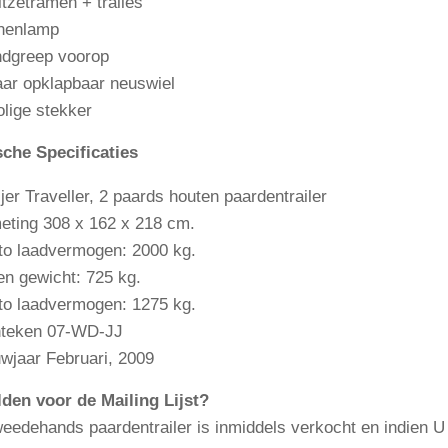
itzetramen + tralies
nenlamp
dgreep voorop
ar opklapbaar neuswiel
olige stekker
che Specificaties
jer Traveller, 2 paards houten paardentrailer
eting 308 x 162 x 218 cm.
to laadvermogen: 2000 kg.
en gewicht: 725 kg.
to laadvermogen: 1275 kg.
teken 07-WD-JJ
wjaar Februari, 2009
den voor de Mailing Lijst?
eedehands paardentrailer is inmiddels verkocht en indien U 