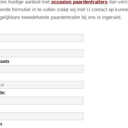
ons huidige aanbod met
occasion paardentrailers
dan verz
gende formulier in te vullen zodat wij met U contact op kun
gelijkbare tweedehands paardentrailer bij ons is ingeruild.
aats
de:
n